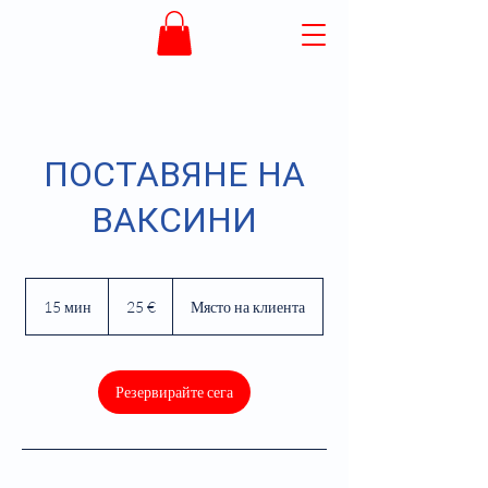
ПОСТАВЯНЕ НА
ВАКСИНИ
25
евро
15 мин
1
25 €
Място на клиента
5
м
и
н
Резервирайте сега