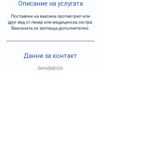
Описание на услугата
Поставяне на ваксина против грип или
друг вид от лекар или медицинска сестра.
Ваксината се заплаща допълнително.
Данни за контакт
0896080928
doctorplusbg@gmail.com
улица „Никола Габровски“ 102, Sofia,
Bulgaria
Доктор ПЛЮС + Медицински
услуги по домовете -
0896080928