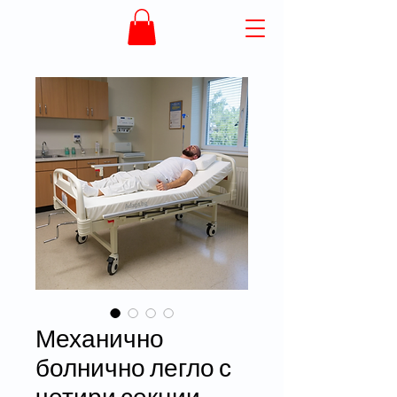
Механично
болнично легло с
четири секции