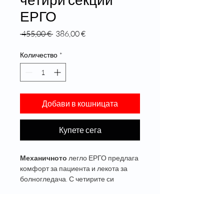
ЕРГО
Редовна
Продажна
 455,00 € 
386,00 €
цена
цена
Количество
*
Добави в кошницата
Купете сега
Механичното 
легло ЕРГО предлага 
комфорт за пациента и лекота за 
болногледача. С четирите си 
регулируеми секции, 
позиционирането на торса и 
Product Info
краката става интуитивно и без 
усилие. Леглото се отличава с 